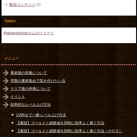
配信コンテンツ
(2)
Twitter
@draquheroesさんのツイート
メニュー
素材袋の容量について
序盤の素材集めで気を付けたい点
クリア後の特典について
イベント
効率的なレベル上げ方法
LV99まで一瞬 レベル上げ方法
【裏技】ゴールドと経験値を同時に効率よく稼ぐ方法
【裏技】ゴールドと経験値を同時に効率よく稼ぐ方法（その２）