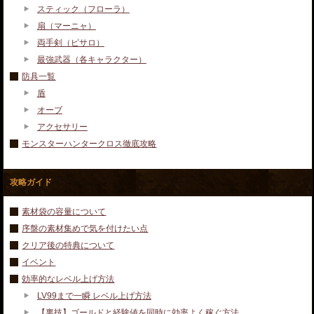
スティック（フローラ）
扇（マーニャ）
両手剣（ピサロ）
最強武器（各キャラクター）
防具一覧
盾
オーブ
アクセサリー
モンスターハンタークロス徹底攻略
攻略ガイド
素材袋の容量について
序盤の素材集めで気を付けたい点
クリア後の特典について
イベント
効率的なレベル上げ方法
LV99まで一瞬 レベル上げ方法
【裏技】ゴールドと経験値を同時に効率よく稼ぐ方法