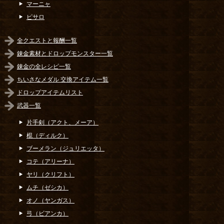
マーニャ
ピサロ
全クエストと報酬一覧
錬金素材とドロップモンスター一覧
錬金の全レシピ一覧
ちいさなメダル 交換アイテム一覧
ドロップアイテムリスト
武器一覧
片手剣（アクト、メーア）
棍（ディルク）
ブーメラン（ジュリエッタ）
コテ（アリーナ）
ヤリ（クリフト）
ムチ（ゼシカ）
オノ（ヤンガス）
弓（ビアンカ）