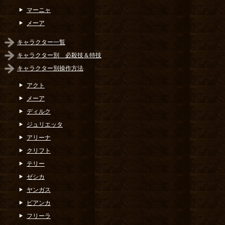
マーニャ
メーア
キャラクター一覧
キャラクター別 必殺技＆特技
キャラクター別操作方法
アクト
メーア
ディルク
ジュリエッタ
アリーナ
クリフト
テリー
ゼシカ
ヤンガス
ビアンカ
フリーラ