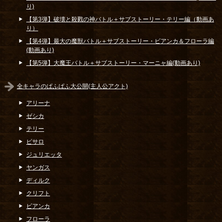
り)
【第3弾】破壊と殺戮の神バトル＋サブストーリー・テリー編（動画あ
り）
【第4弾】最大の魔獣バトル＋サブストーリー・ビアンカ＆フローラ編
(動画あり)
【第5弾】大魔王バトル＋サブストーリー・マーニャ編(動画あり)
全キャラのぱふぱふ大公開(主人公アクト)
アリーナ
ゼシカ
テリー
ピサロ
ジュリエッタ
ヤンガス
ディルク
クリフト
ビアンカ
フローラ