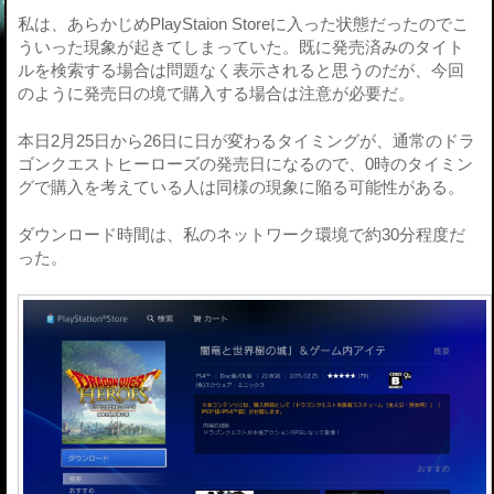
私は、あらかじめPlayStaion Storeに入った状態だったのでこ
ういった現象が起きてしまっていた。既に発売済みのタイト
ルを検索する場合は問題なく表示されると思うのだが、今回
のように発売日の境で購入する場合は注意が必要だ。
本日2月25日から26日に日が変わるタイミングが、通常のドラ
ゴンクエストヒーローズの発売日になるので、0時のタイミン
グで購入を考えている人は同様の現象に陥る可能性がある。
ダウンロード時間は、私のネットワーク環境で約30分程度だ
った。