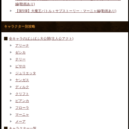
編(動画あり)
【第5弾】大魔王バトル＋サブストーリー・マーニャ編(動画あり)
キャラクター別攻略
全キャラのぱふぱふ大公開(主人公アクト)
アリーナ
ゼシカ
テリー
ピサロ
ジュリエッタ
ヤンガス
ディルク
クリフト
ビアンカ
フローラ
マーニャ
メーア
キャラクター一覧