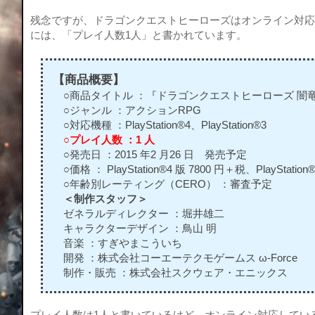
残念ですが、ドラゴンクエストヒーローズはオンライン対応
には、「プレイ人数1人」と書かれています。
【商品概要】
○商品タイトル ：『ドラゴンクエストヒーローズ 闇
○ジャンル ：アクションRPG
○対応機種 ：PlayStation®4、PlayStation®3
○プレイ人数 ：1 人
○発売日 ：2015 年2 月26 日 発売予定
○価格 ： PlayStation®4 版 7800 円＋税、PlayStation
○年齢別レーティング（CERO） ：審査予定
＜制作スタッフ＞
ゼネラルディレクター ：堀井雄二
キャラクターデザイン ：鳥山 明
音楽 ：すぎやまこういち
開発 ：株式会社コーエーテクモゲームス ω-Force
制作・販売 ：株式会社スクウェア・エニックス