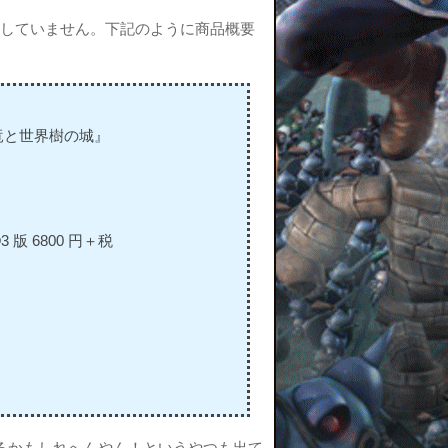
していません。下記のように商品概要
竜と世界樹の城』
®3 版 6800 円＋税