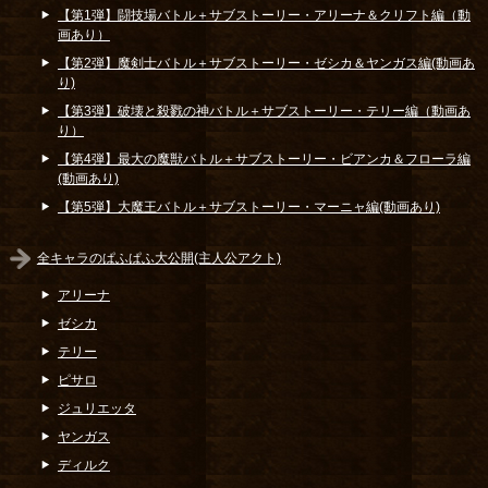
【第1弾】闘技場バトル＋サブストーリー・アリーナ＆クリフト編（動
画あり）
【第2弾】魔剣士バトル＋サブストーリー・ゼシカ＆ヤンガス編(動画あ
り)
【第3弾】破壊と殺戮の神バトル＋サブストーリー・テリー編（動画あ
り）
【第4弾】最大の魔獣バトル＋サブストーリー・ビアンカ＆フローラ編
(動画あり)
【第5弾】大魔王バトル＋サブストーリー・マーニャ編(動画あり)
全キャラのぱふぱふ大公開(主人公アクト)
アリーナ
ゼシカ
テリー
ピサロ
ジュリエッタ
ヤンガス
ディルク