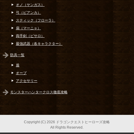
オノ（ヤンガス）
弓（ビアンカ）
スティック（フローラ）
扇（マーニャ）
両手剣（ピサロ）
最強武器（各キャラクター）
防具一覧
盾
オーブ
アクセサリー
モンスターハンタークロス徹底攻略
Copyright (C) 2026 ドラゴンクエストヒーローズ攻略
All Rights Reserved.