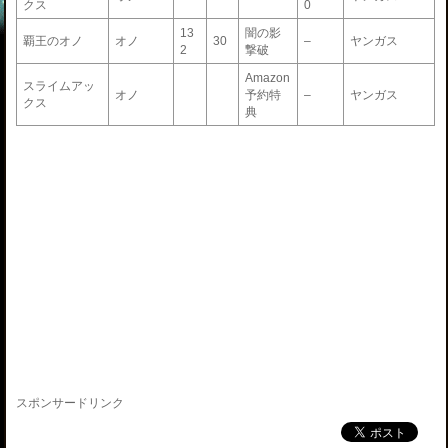
クス
0
13
闇の影
覇王のオノ
オノ
30
–
ヤンガス
2
撃破
Amazon
スライムアッ
オノ
予約特
–
ヤンガス
クス
典
スポンサードリンク