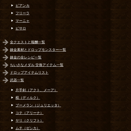
ビアンカ
フリーラ
マーニャ
ピサロ
全クエストと報酬一覧
錬金素材とドロップモンスター一覧
錬金の全レシピ一覧
ちいさなメダル 交換アイテム一覧
ドロップアイテムリスト
武器一覧
片手剣（アクト、メーア）
棍（ディルク）
ブーメラン（ジュリエッタ）
コテ（アリーナ）
ヤリ（クリフト）
ムチ（ゼシカ）