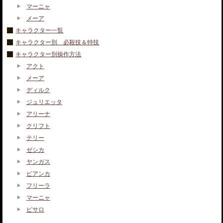
マーニャ
メーア
キャラクター一覧
キャラクター別 必殺技＆特技
キャラクター別操作方法
アクト
メーア
ディルク
ジュリエッタ
アリーナ
クリフト
テリー
ゼシカ
ヤンガス
ビアンカ
フリーラ
マーニャ
ピサロ