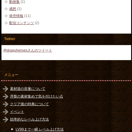
動画集
(1)
感想
(1)
発売情報
(11)
配信コンテンツ
(2)
Twitter
@draquheroesさんのツイート
メニュー
素材袋の容量について
序盤の素材集めで気を付けたい点
クリア後の特典について
イベント
効率的なレベル上げ方法
LV99まで一瞬 レベル上げ方法