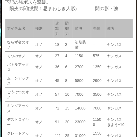
下記の強ボスを撃破。
陽炎の間(激闘！忌まわしき人形) 闇の影・強
攻
防
アイテム名
種別
撃
御
値段
売値
備考
力
力
ならず者のオ
初期装
オノ
18
2
–
ヤンガス
ノ
備
てつのオノ
オノ
27
4
1150
575
ヤンガス
バトルアック
オノ
36
6
2700
1350
ヤンガス
ス
ムーンアック
オノ
45
8
5800
2900
ヤンガス
ス
ごうけつのオ
オノ
57
10
7000
3500
ヤンガス
ノ
キングアック
オノ
72
15
14000
7000
ヤンガス
ス
デストロイヤ
1150
ヤンガス
オノ
91
20
23000
ー
0
きよう+10
グレートアッ
1550
オノ
111
25
31000
ヤンガス