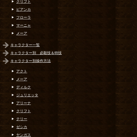
クリフト
ビアンカ
フローラ
マーニャ
メーア
キャラクター一覧
キャラクター別 必殺技＆特技
キャラクター別操作方法
アクト
メーア
ディルク
ジュリエッタ
アリーナ
クリフト
テリー
ゼシカ
ヤンガス