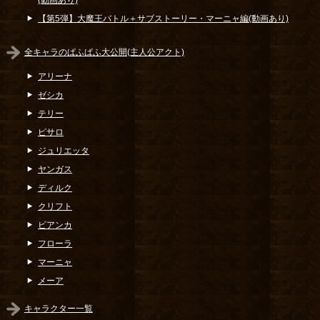
(動画あり)
【第5弾】大魔王バトル＋サブストーリー・マーニャ編(動画あり)
全キャラのぱふぱふ大公開(主人公アクト)
アリーナ
ゼシカ
テリー
ピサロ
ジュリエッタ
ヤンガス
ディルク
クリフト
ビアンカ
フローラ
マーニャ
メーア
キャラクター一覧