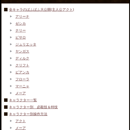
全キャラのぱふぱふ大公開(主人公アクト)
アリーナ
ゼシカ
テリー
ピサロ
ジュリエッタ
ヤンガス
ディルク
クリフト
ビアンカ
フローラ
マーニャ
メーア
キャラクター一覧
キャラクター別 必殺技＆特技
キャラクター別操作方法
アクト
メーア