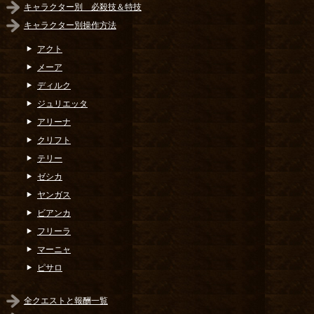
キャラクター別 必殺技＆特技
キャラクター別操作方法
アクト
メーア
ディルク
ジュリエッタ
アリーナ
クリフト
テリー
ゼシカ
ヤンガス
ビアンカ
フリーラ
マーニャ
ピサロ
全クエストと報酬一覧