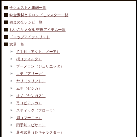
全クエストと報酬一覧
錬金素材とドロップモンスター一覧
錬金の全レシピ一覧
ちいさなメダル 交換アイテム一覧
ドロップアイテムリスト
武器一覧
片手剣（アクト、メーア）
棍（ディルク）
ブーメラン（ジュリエッタ）
コテ（アリーナ）
ヤリ（クリフト）
ムチ（ゼシカ）
オノ（ヤンガス）
弓（ビアンカ）
スティック（フローラ）
扇（マーニャ）
両手剣（ピサロ）
最強武器（各キャラクター）