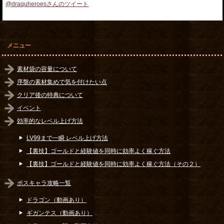
@draquheroesさんのツイート
メニュー
素材袋の容量について
序盤の素材集めで気を付けたい点
クリア後の特典について
イベント
効率的なレベル上げ方法
LV99まで一瞬 レベル上げ方法
【裏技】ゴールドと経験値を同時に効率よく稼ぐ方法
【裏技】ゴールドと経験値を同時に効率よく稼ぐ方法（その２）
ボスキャラ攻略一覧
ドラゴン（動画あり）
ギガンテス（動画あり）