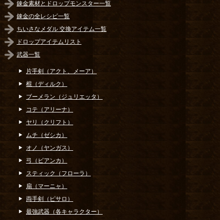
錬金素材とドロップモンスター一覧
錬金の全レシピ一覧
ちいさなメダル 交換アイテム一覧
ドロップアイテムリスト
武器一覧
片手剣（アクト、メーア）
棍（ディルク）
ブーメラン（ジュリエッタ）
コテ（アリーナ）
ヤリ（クリフト）
ムチ（ゼシカ）
オノ（ヤンガス）
弓（ビアンカ）
スティック（フローラ）
扇（マーニャ）
両手剣（ピサロ）
最強武器（各キャラクター）